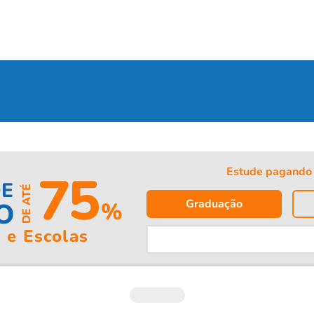
Estude pagando 
75
DE
DE ATÉ
Graduação
O
%
 e Escolas