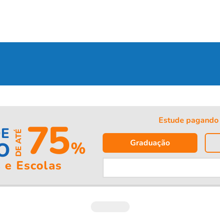
Estude pagando 
75
DE
DE ATÉ
Graduação
O
%
 e Escolas